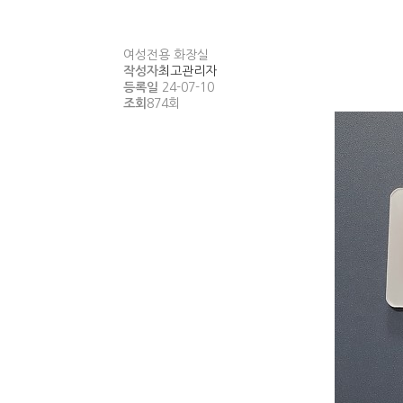
여성전용 화장실
작성자
최고관리자
등록일
24-07-10
조회
874회